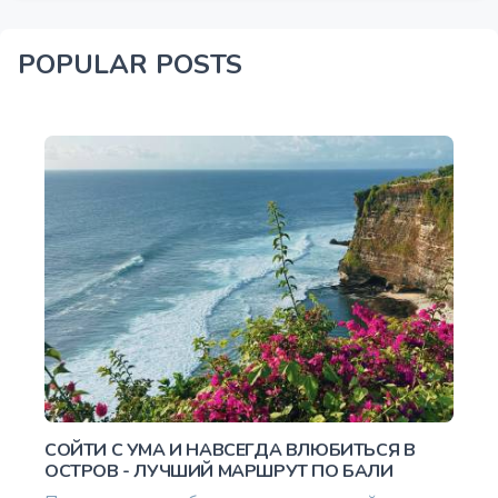
Джембрана (район)
Пекутакан
Манггис
Селат
Даван
POPULAR POSTS
Западный Селемадег
Керамбитан
Кедири
Марга
Бангли (район)
Кинтамани
Тембуку
Нуса Лембонган
Нуса Дуа
СОЙТИ С УМА И НАВСЕГДА ВЛЮБИТЬСЯ В
ОСТРОВ - ЛУЧШИЙ МАРШРУТ ПО БАЛИ