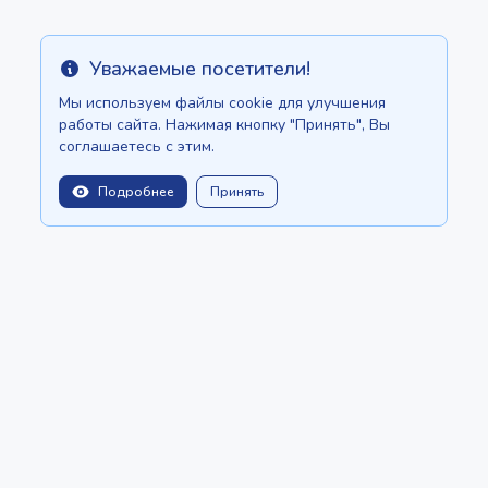
Уважаемые посетители!
Info
Мы используем файлы cookie для улучшения
работы сайта. Нажимая кнопку "Принять", Вы
соглашаетесь с этим.
Подробнее
Принять
balitopinfo@gmail.com
Мы есть на:
Шри-Ланке - ceylon.anilau.com
Маврикий - MauriceTop.com
Наша мечта - проект "Оазис"
СТАТЬИ
КАТАЛОГ
СОЗДАТЬ ОБЪЯВЛЕНИЕ