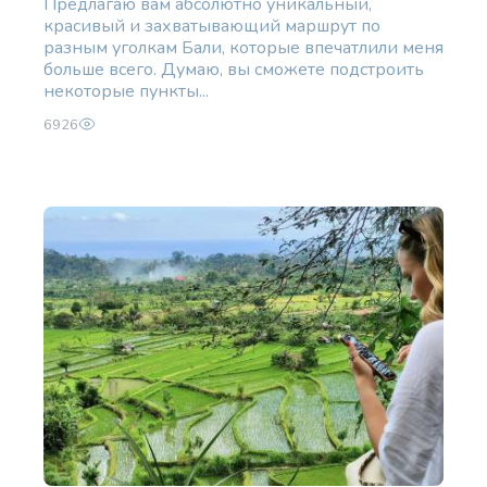
Предлагаю вам абсолютно уникальный,
красивый и захватывающий маршрут по
разным уголкам Бали, которые впечатлили меня
больше всего. Думаю, вы сможете подстроить
некоторые пункты...
6926