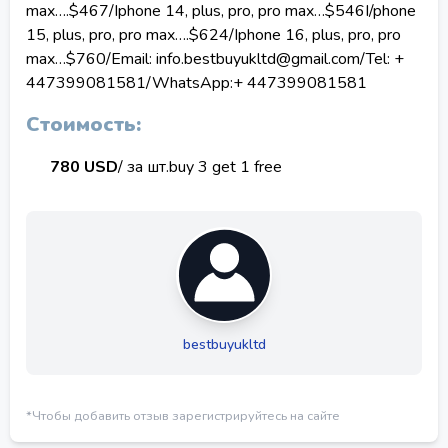
Карангасем
Клунгкунг
Табанан
max….$467/Iphone 14, plus, pro, pro max…$546I/phone
Денпасар
Амед
Убуд
15, plus, pro, pro max….$624/Iphone 16, plus, pro, pro
max…$760/Email: info.bestbuyukltd@gmail.com/Tel: +
Удаленно
Улувату
Умалас
447399081581/WhatsApp:+ 447399081581
Джимбаран
Нуса-Ченинган
Стоимость:
Западный Денпасар
Южный Денпасар
780 USD
/ за шт.
buy 3 get 1 free
Восточный Денпасар
Северный Денпасар
Санур
Гианьяр (город)
Сукавати
Блахбатух
Тампаксиринг
Тегаллаланг
Паянган
Банджар
Булеленг (район)
Бусунг Биу
bestbuyukltd
Герокгак
Кубутамбахан
Саван
Серирит
Сукасада
Теджакула
*Чтобы добавить отзыв зарегистрируйтесь на сайте
Мелая
Негара