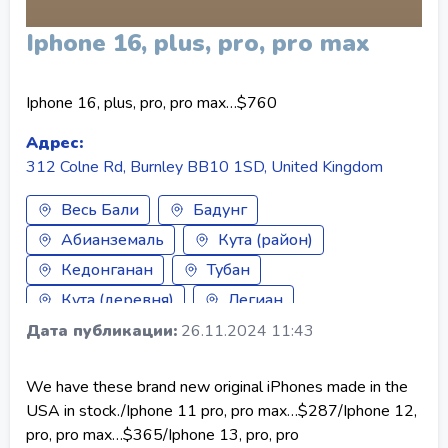
Iphone 16, plus, pro, pro max
Iphone 16, plus, pro, pro max…$760
Адрес:
312 Colne Rd, Burnley BB10 1SD, United Kingdom
Весь Бали
Бадунг
Абианземаль
Кута (район)
Кедонганан
Тубан
Кута (деревня)
Легиан
Семиньяк
Южная Кута
Дата публикации:
26.11.2024 11:43
Северная Кута
Чангу
Далунг
We have these brand new original iPhones made in the
Тибубененг
Менгви
Бангли
USA in stock./Iphone 11 pro, pro max…$287/Iphone 12,
Булеленг
Гианьяр
Джембрана
pro, pro max…$365/Iphone 13, pro, pro