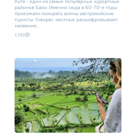
Кута - один из самых популярных курортных
районов Бали. Именно сюда в 60-70-е годы
приезжали покорять волны австралийские
туристы. Говорят, местные расшифровывают
название...
1393