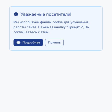
Уважаемые посетители!
Info
Мы используем файлы cookie для улучшения
работы сайта. Нажимая кнопку "Принять", Вы
соглашаетесь с этим.
Подробнее
Принять
balitopinfo@gmail.com
Мы есть на:
Шри-Ланке - ceylon.anilau.com
Маврикий - MauriceTop.com
Наша мечта - проект "Оазис"
СТАТЬИ
КАТАЛОГ
СОЗДАТЬ ОБЪЯВЛЕНИЕ
О нас
Политика конфиденциальности