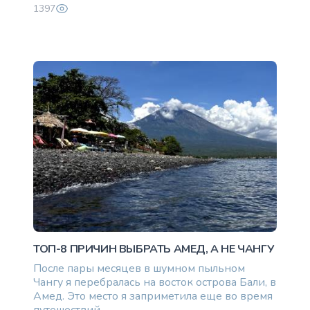
1397
40 единоразово
ТОП-8 ПРИЧИН ВЫБРАТЬ АМЕД, А НЕ ЧАНГУ
После пары месяцев в шумном пыльном
Чангу я перебралась на восток острова Бали, в
Амед. Это место я заприметила еще во время
путешествий...