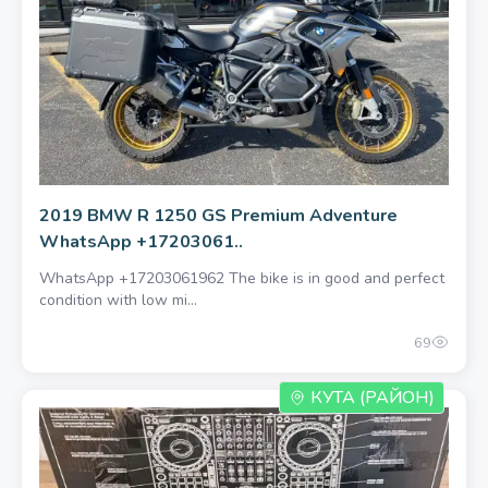
600 единоразово
2019 BMW R 1250 GS Premium Adventure
WhatsApp +17203061..
WhatsApp +17203061962 The bike is in good and perfect
condition with low mi...
69
КУТА (РАЙОН)