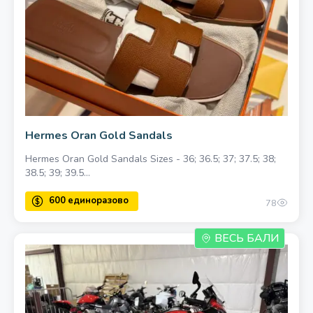
Hermes Oran Gold Sandals
Hermes Oran Gold Sandals Sizes - 36; 36.5; 37; 37.5; 38;
38.5; 39; 39.5...
78
ВЕСЬ БАЛИ