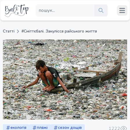
Статті
#Сміттєбалі. Закулісся райського життя
екологія
пляжі
сезон дощів
1222