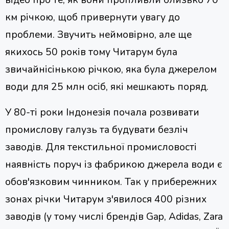
відео про те, як вони пропливли близько 70
км річкою, щоб привернути увагу до
проблеми. Звучить неймовірно, але ще
якихось 50 років тому Читарум була
звичайнісінькою річкою, яка була джерелом
води для 25 млн осіб, які мешкають поряд.
У 80-ті роки Індонезія почала розвивати
промислову галузь та будувати безліч
заводів. Для текстильної промисловості
наявність поруч із фабрикою джерела води є
обов'язковим чинником. Так у прибережних
зонах річки Читарум з'явилося 400 різних
заводів (у тому числі брендів Gap, Adidas, Zara