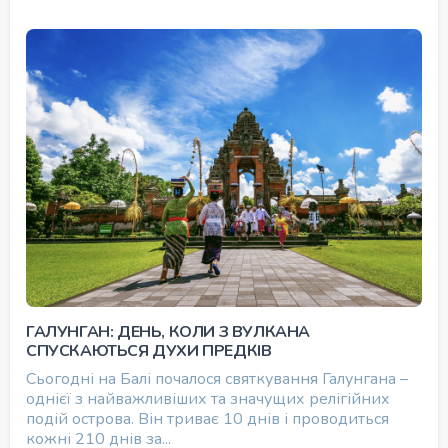
ГАЛУНГАН: ДЕНЬ, КОЛИ З ВУЛКАНА
СПУСКАЮТЬСЯ ДУХИ ПРЕДКІВ
Сьогодні на Балі почалося святкування Галунгана –
однієї з найважливіших та значущих релігійних
подій острова. Він триває 10 днів і проводиться
кожні 210 днів за...