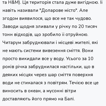
та H&M). Ця територія стала дуже вигідною. Її
навіть називали "Доларове місто". Але
згодом виявилося, що все не так чудово.
Заводи щодня зливали у річку по 20 тисяч
тонн відходів, що зробило її отруйною.
Читарум забруднювали і місцеві жителі, які
не мають системи вивезення сміття. Вони
просто викидали все у воду. Усього за 10
років річка забруднилася настільки, що в
деяких місцях через шар сміття поверхня
води не стикалася з повітрям. Течією все це
виносить в океан, а мусонні вітри
доставляють його прямо на Балі.