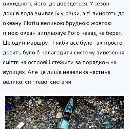
викидають його, де доведеться. У сезон
дощів вода змиває їх у річки, а ті виносять до
океану. Потім великою брудною жовтою
піною океан випльовує його назад на берег.
Це один маршрут. І якби все було так просто,
досить було б налагодити систему вивезення
сміття на острові і стежити за порядком на
вулицях. Але це лише невелика частина
великої сміттєвої системи.