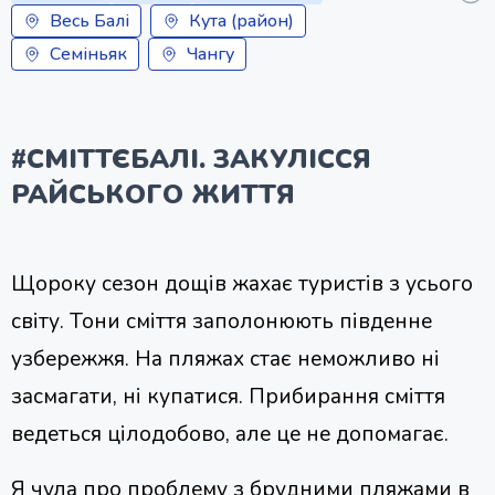
Весь Балі
Кута (район)
Семіньяк
Чангу
#СМІТТЄБАЛІ. ЗАКУЛІССЯ
РАЙСЬКОГО ЖИТТЯ
Щороку сезон дощів жахає туристів з усього
світу. Тони сміття заполонюють південне
узбережжя. На пляжах стає неможливо ні
засмагати, ні купатися. Прибирання сміття
ведеться цілодобово, але це не допомагає.
Я чула про проблему з брудними пляжами в