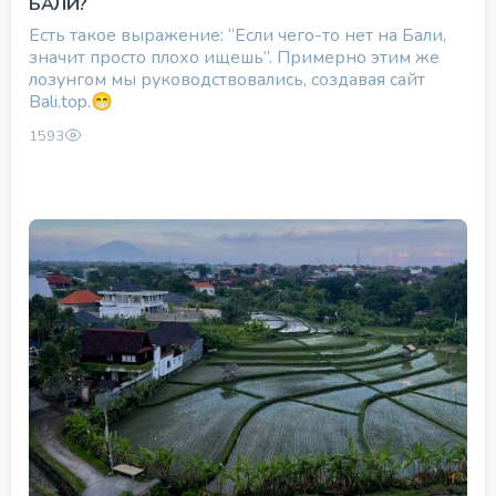
БАЛИ?
Есть такое выражение: “Если чего-то нет на Бали,
значит просто плохо ищешь”. Примерно этим же
лозунгом мы руководствовались, создавая сайт
Bali.top.😁
1593