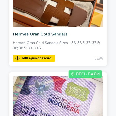
Hermes Oran Gold Sandals
Hermes Oran Gold Sandals Sizes - 36; 36.5; 37; 37.5;
38; 38.5; 39; 39.5...
74
ВЕСЬ БАЛИ