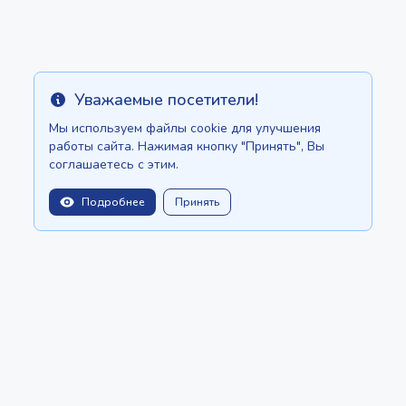
Уважаемые посетители!
Info
Мы используем файлы cookie для улучшения
работы сайта. Нажимая кнопку "Принять", Вы
соглашаетесь с этим.
Подробнее
Принять
balitopinfo@gmail.com
Мы есть на:
Шри-Ланке - ceylon.anilau.com
Маврикий - MauriceTop.com
Наша мечта - проект "Оазис"
СТАТЬИ
КАТАЛОГ