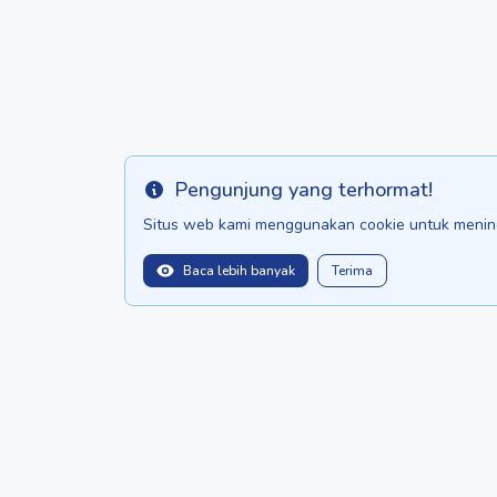
Pengunjung yang terhormat!
Info
Situs web kami menggunakan cookie untuk mening
Baca lebih banyak
Terima
balitopinfo@gmail.com