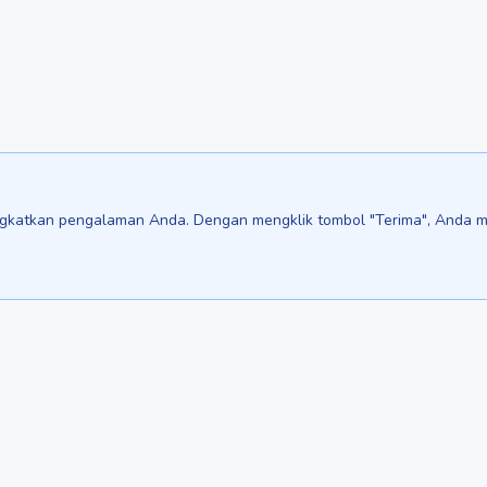
katkan pengalaman Anda. Dengan mengklik tombol "Terima", Anda men
We are in:
Sri Lanka - ceylon.anilau.com
Mauritius - MauriceTop.com
Our dream - project "Oasis"