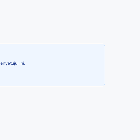
yetujui ini.
MENAMBAHKAN IKLAN
ARTIKEL
Tentang kami
KATALOG