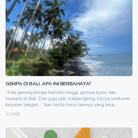
GEMPA DI BALI. APA INI BERBAHAYA?
“Ada gunung berapi berisiko tinggi, gempa bumi, dan
tsunami di Bali. Dan juga ular, kalajengking, kecoa seukuran
kepalan tangan… ”dan cerita horor lainnya yang bisa...
1274