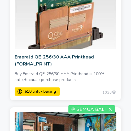
Emerald QE-256/30 AAA Printhead
(FORMALPRINT)
Buy Emerald QE-256/30 AAA Printhead is 100%
safe,Because purchase products...
1030
SEMUA BALI