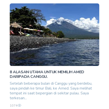
8 ALASAN UTAMA UNTUK MEMILIH AMED
DARIPADA CANGGU.
Setelah beberapa bulan di Canggu yang berdebu,
saya pindah ke timur Bali, ke Amed. Saya melihat
tempat ini saat bepergian di sekitar pulau. Saya
terkesan...
1074