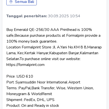
Semua Bali
Tanggal penerbitan:
30.09.2025 10:54
Buy Emerald QE-256/30 AAA Printhead is 100%
safe,Because purchase products at Formalprin provide a
100% money back guarantee.
Location Formalprint Store :Jl. A.Yani No.KM 8 8,Manarap
Lama, Kec.Kertak Hanyar,Kabupaten Banjar,Kalimantan
Selatan.To purchase online visit our website:
https://formalprint.com
Price :USD 610
Port :Syamsuddin Noor International Airport
Terms :PayPal,Bank Transfer, Wise, Western Union,
Moneygram & WorldRemit
Shipment :FedEx, DHL, UPS
Product :Ori and Ready in stock