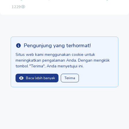
1229
Pengunjung yang terhormat!
Info
Situs web kami menggunakan cookie untuk
meningkatkan pengalaman Anda. Dengan mengklik
tombol "Terima", Anda menyetujui ini.
Baca lebih banyak
Terima
balitopinfo@gmail.com
We are in:
Sri Lanka - ceylon.anilau.com
Mauritius - MauriceTop.com