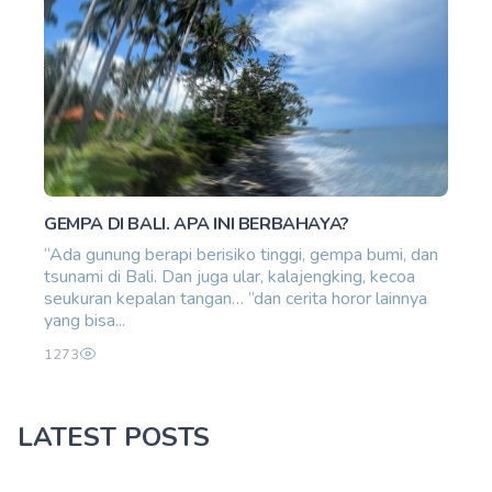
GEMPA DI BALI. APA INI BERBAHAYA?
“Ada gunung berapi berisiko tinggi, gempa bumi, dan
tsunami di Bali. Dan juga ular, kalajengking, kecoa
seukuran kepalan tangan… ”dan cerita horor lainnya
yang bisa...
1273
LATEST POSTS