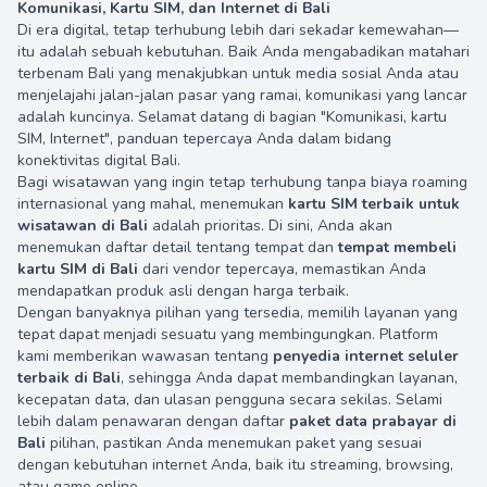
Komunikasi, Kartu SIM, dan Internet di Bali
Di era digital, tetap terhubung lebih dari sekadar kemewahan—
itu adalah sebuah kebutuhan. Baik Anda mengabadikan matahari
terbenam Bali yang menakjubkan untuk media sosial Anda atau
menjelajahi jalan-jalan pasar yang ramai, komunikasi yang lancar
adalah kuncinya. Selamat datang di bagian "Komunikasi, kartu
SIM, Internet", panduan tepercaya Anda dalam bidang
konektivitas digital Bali.
Bagi wisatawan yang ingin tetap terhubung tanpa biaya roaming
internasional yang mahal, menemukan
kartu SIM terbaik untuk
wisatawan di Bali
adalah prioritas. Di sini, Anda akan
menemukan daftar detail tentang tempat dan
tempat membeli
kartu SIM di Bali
dari vendor tepercaya, memastikan Anda
mendapatkan produk asli dengan harga terbaik.
Dengan banyaknya pilihan yang tersedia, memilih layanan yang
tepat dapat menjadi sesuatu yang membingungkan. Platform
kami memberikan wawasan tentang
penyedia internet seluler
terbaik di Bali
, sehingga Anda dapat membandingkan layanan,
kecepatan data, dan ulasan pengguna secara sekilas. Selami
lebih dalam penawaran dengan daftar
paket data prabayar di
Bali
pilihan, pastikan Anda menemukan paket yang sesuai
dengan kebutuhan internet Anda, baik itu streaming, browsing,
atau game online.