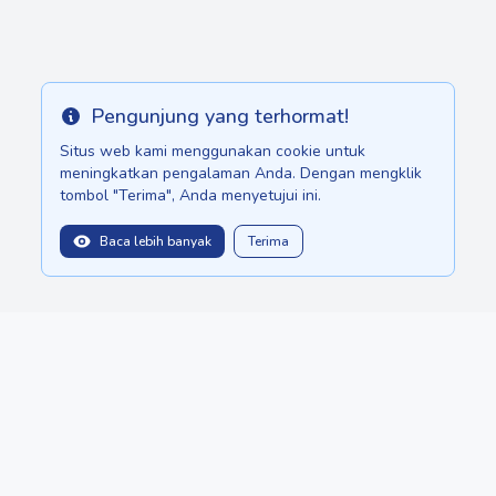
Pengunjung yang terhormat!
Info
Situs web kami menggunakan cookie untuk
meningkatkan pengalaman Anda. Dengan mengklik
tombol "Terima", Anda menyetujui ini.
Baca lebih banyak
Terima
balitopinfo@gmail.com
We are in:
Sri Lanka - ceylon.anilau.com