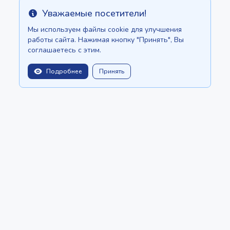
Уважаемые посетители!
Info
Мы используем файлы cookie для улучшения
работы сайта. Нажимая кнопку "Принять", Вы
соглашаетесь с этим.
Подробнее
Принять
balitopinfo@gmail.com
Мы есть на:
Шри-Ланке - ceylon.anilau.com
Маврикий - MauriceTop.com
Наша мечта - проект "Оазис"
СТАТЬИ
КАТАЛОГ
СОЗДАТЬ ОБЪЯВЛЕНИЕ
О нас
Политика конфиденциальности
Copyright © 2022 - 2026 BaliTop by
Anilau