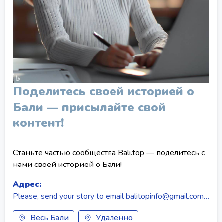
Поделитесь своей историей о
Бали — присылайте свой
контент!
Станьте частью сообщества Bali.top — поделитесь с
нами своей историей о Бали!
Адрес:
Please, send your story to email balitopinfo@gmail.com or message us in whatsapp/telegram +380504713695
Весь Бали
Удаленно