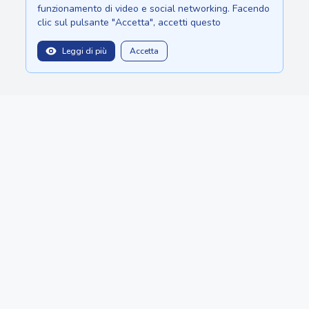
funzionamento di video e social networking. Facendo
clic sul pulsante "Accetta", accetti questo
Leggi di più
Accetta
balitopinfo@gmail.com
Siamo su:
Sri Lanka - Ceylon.anilau.com
Mauritius - MauriceTop.com
Il nostro sogno - progetto "Oasis"
PUBBLICAZIONI
CATEGORIE
Chi siamo
CREA ANNUNCIO
Copyright © 2022 - 2026 BaliTop by
Anilau
BotMarketing.pro
- retain customers, gather orders, and manage