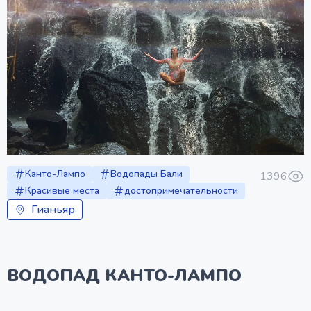
Канто-Лампо
Водопады Бали
1396
Красивые места
достопримечательности
Гианьяр
ВОДОПАД КАНТО-ЛАМПО