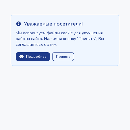
Уважаемые посетители!
Info
Мы используем файлы cookie для улучшения
работы сайта. Нажимая кнопку "Принять", Вы
соглашаетесь с этим.
Подробнее
Принять
balitopinfo@gmail.com
Мы есть на:
Шри-Ланке - ceylon.anilau.com
Маврикий - MauriceTop.com
Наша мечта - проект "Оазис"
СТАТЬИ
КАТАЛОГ
СОЗДАТЬ ОБЪЯВЛЕНИЕ